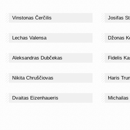
Vinstonas Čerčilis
Josifas St
Lechas Valensa
Džonas K
Aleksandras Dubčekas
Fidelis Ka
Nikita Chruščiovas
Haris Tr
Dvaitas Eizenhaueris
Michailas