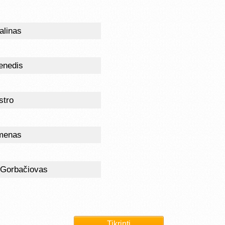
alinas
enedis
stro
umenas
 Gorbačiovas
Tikrinti