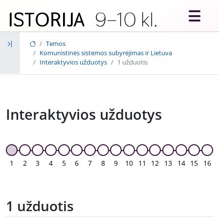
Skip to main content
Temos
Komunistinės sistemos subyrėjimas ir Lietuva
Interaktyvios užduotys
1 užduotis
Interaktyvios užduotys
1
2
3
4
5
6
7
8
9
10
11
12
13
14
15
16
1 užduotis