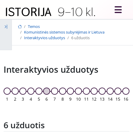
Skip to main content
Temos
Komunistinės sistemos subyrėjimas ir Lietuva
Interaktyvios užduotys
6 užduotis
Interaktyvios užduotys
1
2
3
4
5
6
7
8
9
10
11
12
13
14
15
16
6 užduotis