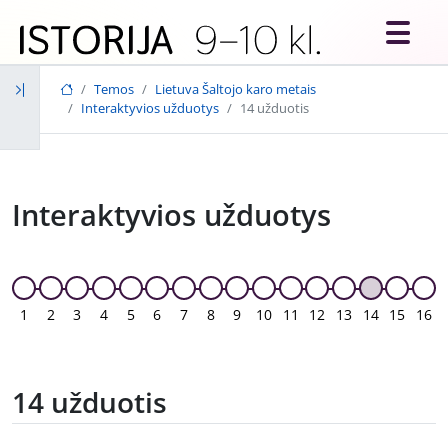
Skip to main content
Temos
Lietuva Šaltojo karo metais
Interaktyvios užduotys
14 užduotis
Interaktyvios užduotys
1
2
3
4
5
6
7
8
9
10
11
12
13
14
15
16
14 užduotis