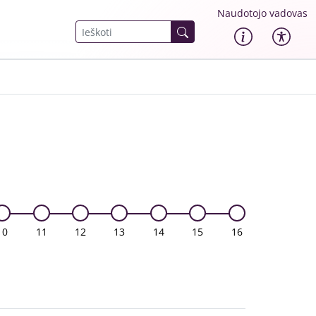
Naudotojo vadovas
10
11
12
13
14
15
16