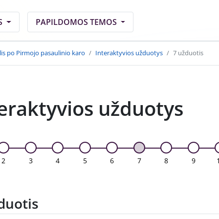
S
PAPILDOMOS TEMOS
is po Pirmojo pasaulinio karo
Interaktyvios užduotys
7 užduotis
eraktyvios užduotys
2
3
4
5
6
7
8
9
duotis