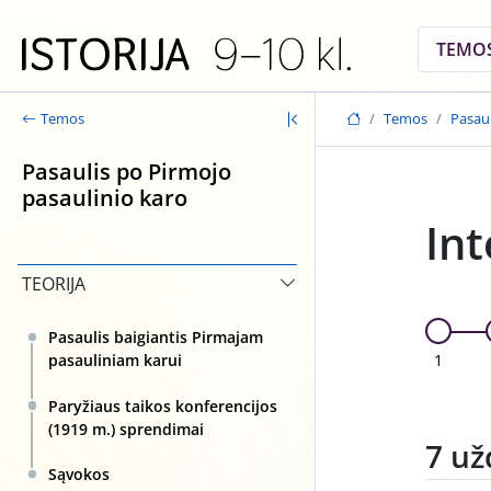
Skip to main content
TEMO
Temos
Pasaul
Temos
Pasaulis po Pirmojo
pasaulinio karo
Int
TEORIJA
Pasaulis baigiantis Pirmajam
1
pasauliniam karui
Paryžiaus taikos konferencijos
(1919 m.) sprendimai
7 už
Sąvokos