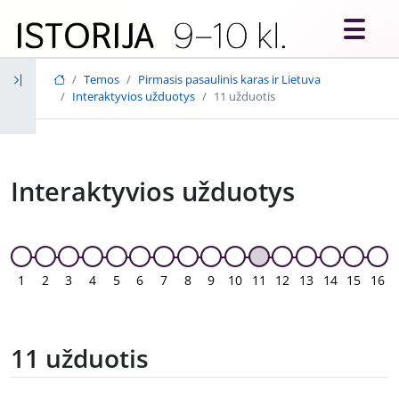
Skip to main content
Temos
Pirmasis pasaulinis karas ir Lietuva
Interaktyvios užduotys
11 užduotis
Interaktyvios užduotys
1
2
3
4
5
6
7
8
9
10
11
12
13
14
15
16
11 užduotis