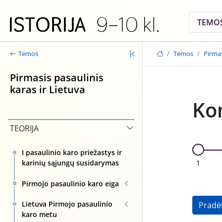
Skip to main content
TEMO
Temos
Pirmas
Temos
Pirmasis pasaulinis
karas ir Lietuva
Ko
TEORIJA
I pasaulinio karo priežastys ir
1
karinių sąjungų susidarymas
Pirmojo pasaulinio karo eiga
Lietuva Pirmojo pasaulinio
Pradė
karo metu