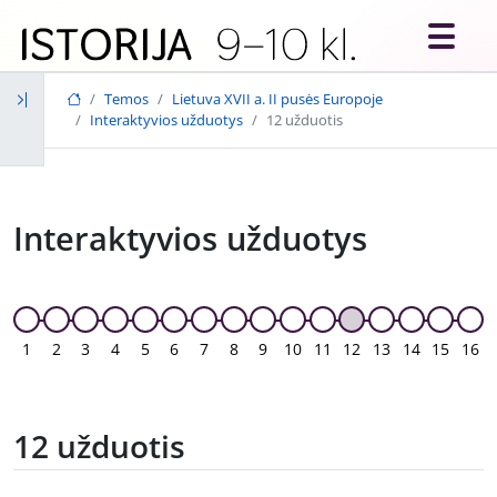
Skip to main content
Temos
Lietuva XVII a. II pusės Europoje
Interaktyvios užduotys
12 užduotis
Interaktyvios užduotys
1
2
3
4
5
6
7
8
9
10
11
12
13
14
15
16
12 užduotis