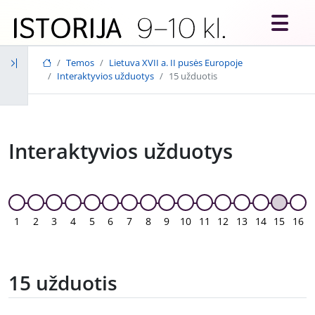
Skip to main content
Temos
Lietuva XVII a. II pusės Europoje
Interaktyvios užduotys
15 užduotis
Interaktyvios užduotys
1
2
3
4
5
6
7
8
9
10
11
12
13
14
15
16
15 užduotis