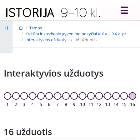
Skip to main content
Temos
Kultūra ir kasdienio gyvenimo pokyčiai XIX a. – XX a. pr.
Interaktyvios užduotys
16 užduotis
Interaktyvios užduotys
1
2
3
4
5
6
7
8
9
10
11
12
13
14
15
16
16 užduotis