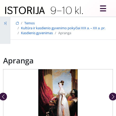
Skip to main content
Temos
Kultūra ir kasdienio gyvenimo pokyčiai XIX a. – XX a. pr.
Kasdienis gyvenimas
Apranga
Apranga
Ankstesnė nuotrauka
Kita 