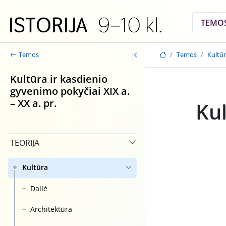
Skip to main content
TEMO
Temos
Kultūr
Temos
Kultūra ir kasdienio
gyvenimo pokyčiai XIX a.
– XX a. pr.
Ku
TEORIJA
Kultūra
Dailė
Architektūra