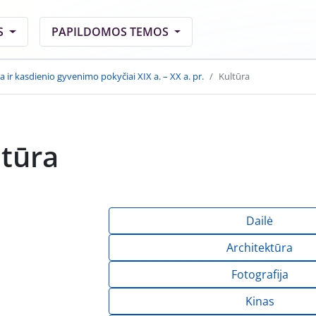
S
PAPILDOMOS TEMOS
a ir kasdienio gyvenimo pokyčiai XIX a. – XX a. pr.
Kultūra
ltūra
Dailė
Architektūra
Fotografija
Kinas