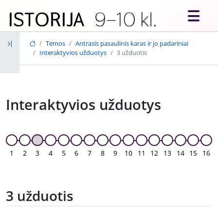
Skip to main content
Temos
Antrasis pasaulinis karas ir jo padariniai
Interaktyvios užduotys
3 užduotis
Interaktyvios užduotys
1
2
3
4
5
6
7
8
9
10
11
12
13
14
15
16
3 užduotis