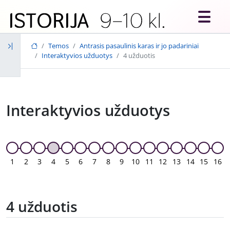
Skip to main content
Temos
Antrasis pasaulinis karas ir jo padariniai
Interaktyvios užduotys
4 užduotis
Interaktyvios užduotys
1
2
3
4
5
6
7
8
9
10
11
12
13
14
15
16
4 užduotis