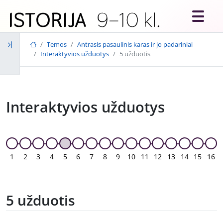
Skip to main content
Temos
Antrasis pasaulinis karas ir jo padariniai
Interaktyvios užduotys
5 užduotis
Interaktyvios užduotys
1
2
3
4
5
6
7
8
9
10
11
12
13
14
15
16
5 užduotis