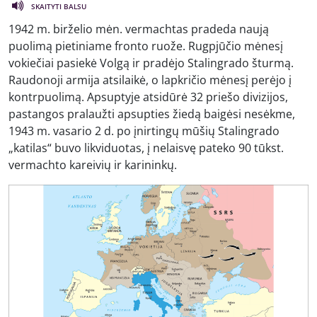
SKAITYTI BALSU
1942 m. birželio mėn. vermachtas pradeda naują
puolimą pietiniame fronto ruože. Rugpjūčio mėnesį
vokiečiai pasiekė Volgą ir pradėjo Stalingrado šturmą.
Raudonoji armija atsilaikė, o lapkričio mėnesį perėjo į
kontrpuolimą. Apsuptyje atsidūrė 32 priešo divizijos,
pastangos pralaužti apsupties žiedą baigėsi nesėkme,
1943 m. vasario 2 d. po įnirtingų mūšių Stalingrado
„katilas“ buvo likviduotas, į nelaisvę pateko 90 tūkst.
vermachto kareivių ir karininkų.