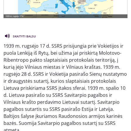
SKAITYTI BALSU
1939 m. rugsėjo 17 d. SSRS prisijungia prie Vokietijos ir
puola Lenkiją iš Rytų, bei užima jai priskirtą Molotovo-
Ribentropo pakto slaptaisiais protokolais teritoriją, į
kurią įėjo Vilniaus miestas ir Vilniaus kraštas. 1939 m.
rugsėjo 28 d. SSRS ir Vokietija pasirašo Sienų nustatymo
ir draugystės sutartį, kurios slaptaisiais protokolais
Lietuva priskiriama SSRS įtakos sferai. 1939 m. spalio 10
d. Lietuva pasirašo su SSRS Savitarpio pagalbos ir
Vilniaus krašto perdavimo Lietuvai sutartį. Savitarpio
pagalbos sutartis su SSRS pasirašo Estija ir Latvija.
Baltijos šalyse įkuriamos Raudonosios armijos karinės
bazės. Suomija Savitarpio pagalbos sutartį su SSRS
atmeta.