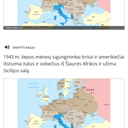
SKAITYTI BALSU
1943 m. liepos mėnesį sąjungininkai britai ir amerikiečiai
išstumia italus ir vokiečius iš Šiaurės Afrikos ir užima
Sicilijos salą.