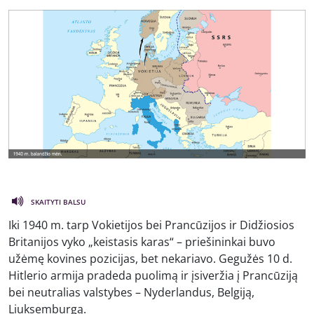
SKAITYTI BALSU
Iki 1940 m. tarp Vokietijos bei Prancūzijos ir Didžiosios
Britanijos vyko „keistasis karas“ – priešininkai buvo
užėmę kovines pozicijas, bet nekariavo. Gegužės 10 d.
Hitlerio armija pradeda puolimą ir įsiveržia į Prancūziją
bei neutralias valstybes – Nyderlandus, Belgiją,
Liuksemburgą.