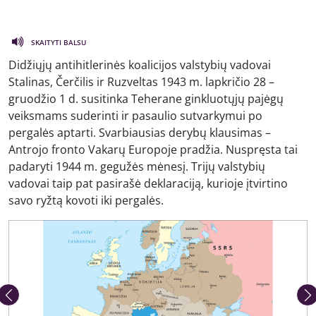
SKAITYTI BALSU
Didžiųjų antihitlerinės koalicijos valstybių vadovai
Stalinas, Čerčilis ir Ruzveltas 1943 m. lapkričio 28 –
gruodžio 1 d. susitinka Teherane ginkluotųjų pajėgų
veiksmams suderinti ir pasaulio sutvarkymui po
pergalės aptarti. Svarbiausias derybų klausimas –
Antrojo fronto Vakarų Europoje pradžia. Nuspręsta tai
padaryti 1944 m. gegužės mėnesį. Trijų valstybių
vadovai taip pat pasirašė deklaraciją, kurioje įtvirtino
savo ryžtą kovoti iki pergalės.
Ankstesnė nuotrauka
Kita 