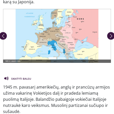
karą su Japonija.
Ankstesnė nuotrauka
Kita 
SKAITYTI BALSU
1945 m. pavasarį amerikiečių, anglų ir prancūzų armijos
užima vakarinę Vokietijos dalį ir pradeda lemiamą
puolimą Italijoje. Balandžio pabaigoje vokiečiai Italijoje
nutraukė karo veiksmus. Musolinį partizanai sučiupo ir
sušaudė.