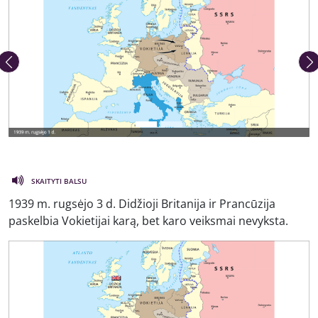
Ankstesnė nuotrauka
Kita 
SKAITYTI BALSU
1939 m. rugsėjo 3 d. Didžioji Britanija ir Prancūzija
paskelbia Vokietijai karą, bet karo veiksmai nevyksta.