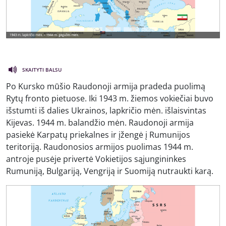
SKAITYTI BALSU
Po Kursko mūšio Raudonoji armija pradeda puolimą
Rytų fronto pietuose. Iki 1943 m. žiemos vokiečiai buvo
išstumti iš dalies Ukrainos, lapkričio mėn. išlaisvintas
Kijevas. 1944 m. balandžio mėn. Raudonoji armija
pasiekė Karpatų priekalnes ir įžengė į Rumunijos
teritoriją. Raudonosios armijos puolimas 1944 m.
antroje pusėje privertė Vokietijos sąjungininkes
Rumuniją, Bulgariją, Vengriją ir Suomiją nutraukti karą.