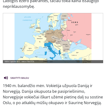
Ladogos ežero pakrantės, tačiau tokia kaina išsaugojo
nepriklausomybę.
SKAITYTI BALSU
1940 m. balandžio mėn. Vokietija užpuola Daniją ir
Norvegiją. Danija okupuota be pasipriešinimo,
Norvegijoje vokiečiai iškart užėmė pietinę dalį su sostine
Oslu, o po atkaklių mūšių okupavo ir šiaurinę Norvegiją.