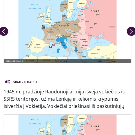
Ankstesnė nuotrauka
Kita 
SKAITYTI BALSU
1945 m. pradžioje Raudonoji armija išveja vokiečius iš
SSRS teritorijos, užima Lenkiją ir keliomis kryptimis
įsiveržia į Vokietiją. Vokiečiai priešinasi iš paskutiniųjų.