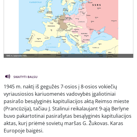
SKAITYTI BALSU
1945 m. naktį iš gegužės 7-osios į 8-osios vokiečių
vyriausiosios kariuomenės vadovybės įgaliotiniai
pasirašo besąlyginės kapituliacijos aktą Reimso mieste
(Prancūzija), tačiau J. Stalinui reikalaujant 9-ąją Berlyne
buvo pakartotinai pasirašytas besąlyginės kapituliacijos
aktas, kurį priėmė sovietų maršas G. Žukovas. Karas
Europoje baigėsi.