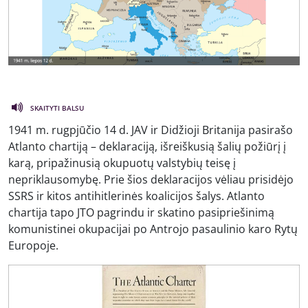
SKAITYTI BALSU
1941 m. rugpjūčio 14 d. JAV ir Didžioji Britanija pasirašo
Atlanto chartiją – deklaraciją, išreiškusią šalių požiūrį į
karą, pripažinusią okupuotų valstybių teisę į
nepriklausomybę. Prie šios deklaracijos vėliau prisidėjo
SSRS ir kitos antihitlerinės koalicijos šalys. Atlanto
chartija tapo JTO pagrindu ir skatino pasipriešinimą
komunistinei okupacijai po Antrojo pasaulinio karo Rytų
Europoje.