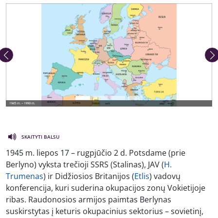
Ankstesnė nuotrauka
Kita 
SKAITYTI BALSU
1945 m. liepos 17 – rugpjūčio 2 d. Potsdame (prie
Berlyno) vyksta trečioji SSRS (Stalinas), JAV (
H.
Trumenas
) ir Didžiosios Britanijos (
Etlis
) vadovų
konferencija, kuri suderina okupacijos zonų Vokietijoje
ribas. Raudonosios armijos paimtas Berlynas
suskirstytas į keturis okupacinius sektorius – sovietinį,