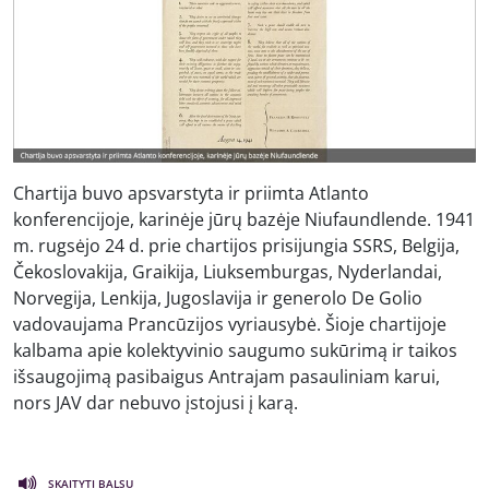
Chartija buvo apsvarstyta ir priimta Atlanto
konferencijoje, karinėje jūrų bazėje Niufaundlende. 1941
m. rugsėjo 24 d. prie chartijos prisijungia SSRS, Belgija,
Čekoslovakija, Graikija, Liuksemburgas, Nyderlandai,
Norvegija, Lenkija, Jugoslavija ir generolo De Golio
vadovaujama Prancūzijos vyriausybė. Šioje chartijoje
kalbama apie kolektyvinio saugumo sukūrimą ir taikos
išsaugojimą pasibaigus Antrajam pasauliniam karui,
nors JAV dar nebuvo įstojusi į karą.
SKAITYTI BALSU