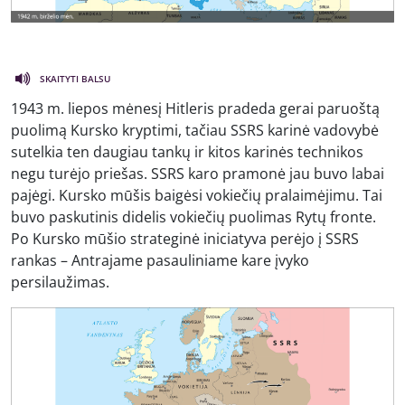
SKAITYTI BALSU
1943 m. liepos mėnesį Hitleris pradeda gerai paruoštą
puolimą Kursko kryptimi, tačiau SSRS karinė vadovybė
sutelkia ten daugiau tankų ir kitos karinės technikos
negu turėjo priešas. SSRS karo pramonė jau buvo labai
pajėgi. Kursko mūšis baigėsi vokiečių pralaimėjimu. Tai
buvo paskutinis didelis vokiečių puolimas Rytų fronte.
Po Kursko mūšio strateginė iniciatyva perėjo į SSRS
rankas – Antrajame pasauliniame kare įvyko
persilaužimas.