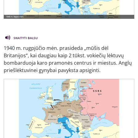
SKAITYTI BALSU
1940 m. rugpjūčio mėn. prasideda „mūšis dėl
Britanijos“, kai daugiau kaip 2 tūkst. vokiečių lėktuvų
bombarduoja karo pramonės centrus ir miestus. Anglų
priešlėktuvinei gynybai pavyksta apsiginti.