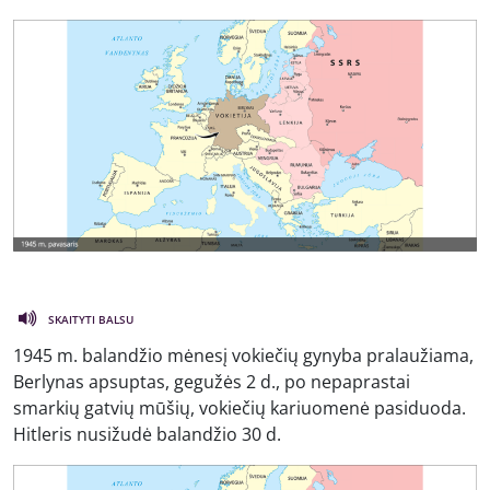
SKAITYTI BALSU
1945 m. balandžio mėnesį vokiečių gynyba pralaužiama,
Berlynas apsuptas, gegužės 2 d., po nepaprastai
smarkių gatvių mūšių, vokiečių kariuomenė pasiduoda.
Hitleris nusižudė balandžio 30 d.