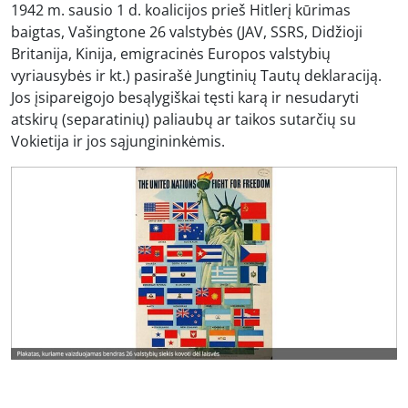
1942 m. sausio 1 d. koalicijos prieš Hitlerį kūrimas
baigtas, Vašingtone 26 valstybės (JAV, SSRS, Didžioji
Britanija, Kinija, emigracinės Europos valstybių
vyriausybės ir kt.) pasirašė Jungtinių Tautų deklaraciją.
Jos įsipareigojo besąlygiškai tęsti karą ir nesudaryti
atskirų (separatinių) paliaubų ar taikos sutarčių su
Vokietija ir jos sąjungininkėmis.