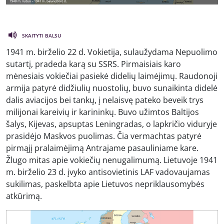
SKAITYTI BALSU
1941 m. birželio 22 d. Vokietija, sulaužydama Nepuolimo
sutartį, pradeda karą su SSRS. Pirmaisiais karo
mėnesiais vokiečiai pasiekė didelių laimėjimų. Raudonoji
armija patyrė didžiulių nuostolių, buvo sunaikinta didelė
dalis aviacijos bei tankų, į nelaisvę pateko beveik trys
milijonai kareivių ir karininkų. Buvo užimtos Baltijos
šalys, Kijevas, apsuptas Leningradas, o lapkričio viduryje
prasidėjo Maskvos puolimas. Čia vermachtas patyrė
pirmąjį pralaimėjimą Antrajame pasauliniame kare.
Žlugo mitas apie vokiečių nenugalimumą. Lietuvoje 1941
m. birželio 23 d. įvyko antisovietinis LAF vadovaujamas
sukilimas, paskelbta apie Lietuvos nepriklausomybės
atkūrimą.