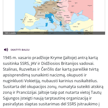
SKAITYTI BALSU
1945 m. vasario pradžioje Kryme (Jaltoje) antrą kartą
susitinka SSRS, JAV ir Didžiosios Britanijos vadovai.
Stalinas, Ruzveltas ir Čerčilis dar kartą pareiškė tvirtą
apsisprendimą sunaikinti nacizmą, okupuoti ir
nuginkluoti Vokietiją, nubausti karinius nusikaltėlius.
Susitarta dėl okupacijos zonų, numatyta suteikti atskirą
zoną ir Prancūzijai. Jaltoje taip pat nutarta vietoj Tautų
Sąjungos įsteigti naują tarptautinę organizaciją ir
pasirašytas slaptas susitarimas dėl SSRS įsitraukimo į