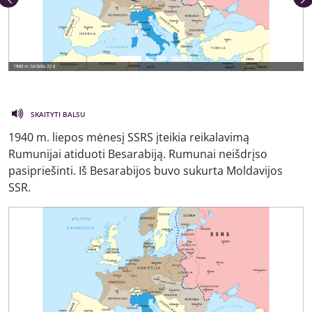
Ankstesnė nuotrauka
Kita 
SKAITYTI BALSU
1940 m. liepos mėnesį SSRS įteikia reikalavimą
Rumunijai atiduoti Besarabiją. Rumunai neišdrįso
pasipriešinti. Iš Besarabijos buvo sukurta Moldavijos
SSR.