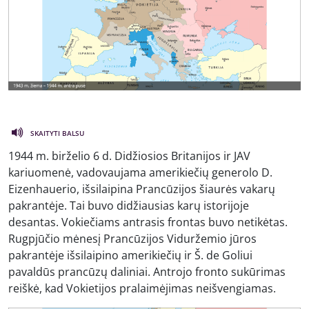
SKAITYTI BALSU
1944 m. birželio 6 d. Didžiosios Britanijos ir JAV
kariuomenė, vadovaujama amerikiečių generolo D.
Eizenhauerio, išsilaipina Prancūzijos šiaurės vakarų
pakrantėje. Tai buvo didžiausias karų istorijoje
desantas. Vokiečiams antrasis frontas buvo netikėtas.
Rugpjūčio mėnesį Prancūzijos Viduržemio jūros
pakrantėje išsilaipino amerikiečių ir Š. de Goliui
pavaldūs prancūzų daliniai. Antrojo fronto sukūrimas
reiškė, kad Vokietijos pralaimėjimas neišvengiamas.