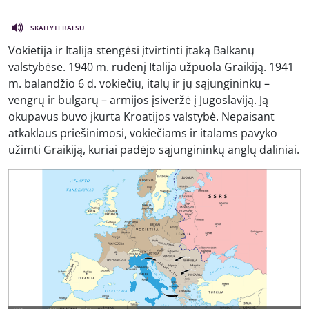
SKAITYTI BALSU
Vokietija ir Italija stengėsi įtvirtinti įtaką Balkanų
valstybėse. 1940 m. rudenį Italija užpuola Graikiją. 1941
m. balandžio 6 d. vokiečių, italų ir jų sąjungininkų –
vengrų ir bulgarų – armijos įsiveržė į Jugoslaviją. Ją
okupavus buvo įkurta Kroatijos valstybė. Nepaisant
atkaklaus priešinimosi, vokiečiams ir italams pavyko
užimti Graikiją, kuriai padėjo sąjungininkų anglų daliniai.