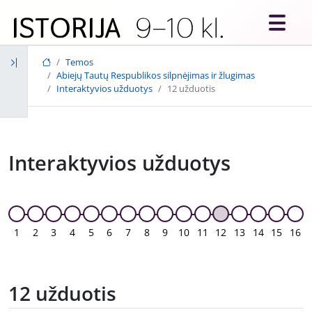
Skip to main content
Temos
Abiejų Tautų Respublikos silpnėjimas ir žlugimas
Interaktyvios užduotys
12 užduotis
Interaktyvios užduotys
1
2
3
4
5
6
7
8
9
10
11
12
13
14
15
16
12 užduotis