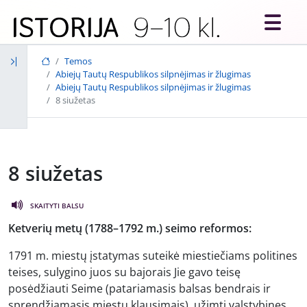
Skip to main content
Temos
Abiejų Tautų Respublikos silpnėjimas ir žlugimas
Abiejų Tautų Respublikos silpnėjimas ir žlugimas
8 siužetas
8 siužetas
SKAITYTI BALSU
Ketverių metų (1788–1792 m.) seimo reformos:
1791 m. miestų įstatymas suteikė miestiečiams politines
teises, sulygino juos su bajorais Jie gavo teisę
posėdžiauti Seime (patariamasis balsas bendrais ir
sprendžiamasis miestų klausimais), užimti valstybines,