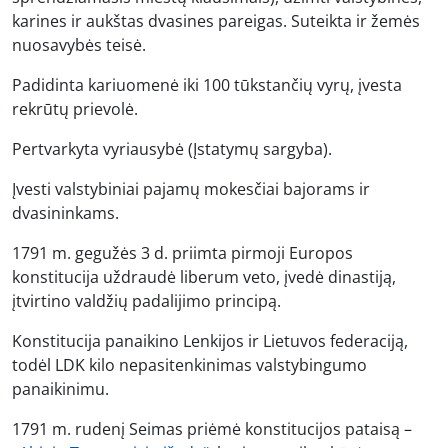
karines ir aukštas dvasines pareigas. Suteikta ir žemės
nuosavybės teisė.
Padidinta kariuomenė iki 100 tūkstančių vyrų, įvesta
rekrūtų prievolė.
Pertvarkyta vyriausybė (Įstatymų sargyba).
Įvesti valstybiniai pajamų mokesčiai bajorams ir
dvasininkams.
1791 m. gegužės 3 d. priimta pirmoji Europos
konstitucija uždraudė liberum veto, įvedė dinastiją,
įtvirtino valdžių padalijimo principą.
Konstitucija panaikino Lenkijos ir Lietuvos federaciją,
todėl LDK kilo nepasitenkinimas valstybingumo
panaikinimu.
1791 m. rudenį Seimas priėmė konstitucijos pataisą –