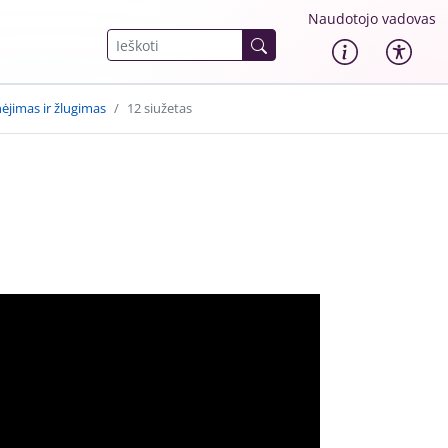
Naudotojo vadovas
ėjimas ir žlugimas
12 siužetas