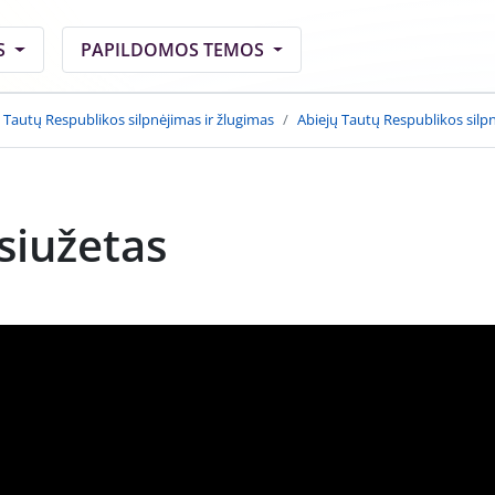
S
PAPILDOMOS TEMOS
 Tautų Respublikos silpnėjimas ir žlugimas
Abiejų Tautų Respublikos silpn
siužetas