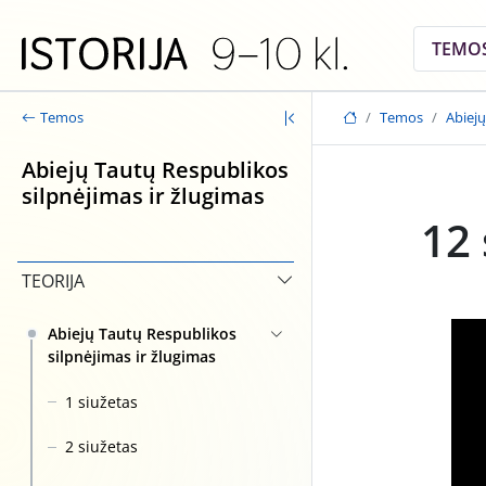
Skip to main content
TEMO
Temos
Abiejų
Temos
Abiejų Tautų Respublikos
silpnėjimas ir žlugimas
12 
TEORIJA
Abiejų Tautų Respublikos
silpnėjimas ir žlugimas
1 siužetas
2 siužetas