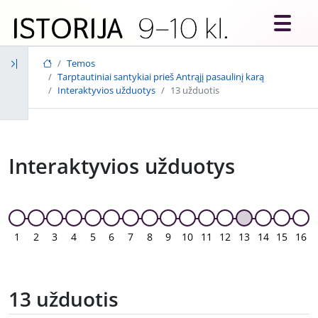
Skip to main content
Temos
Tarptautiniai santykiai prieš Antrąjį pasaulinį karą
Interaktyvios užduotys
13 užduotis
Interaktyvios užduotys
1
2
3
4
5
6
7
8
9
10
11
12
13
14
15
16
13 užduotis