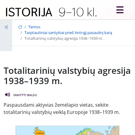
Skip to main content
Temos
Tarptautiniai santykiai prieš Antrąjį pasaulinį karą
Totalitarinių valstybių agresija 1938–1939 m.
Totalitarinių valstybių agresija
1938–1939 m.
SKAITYTI BALSU
Paspausdami aktyvias žemėlapio vietas, sekite
totalitarinių valstybių veiklą Europoje 1938–1939 m.