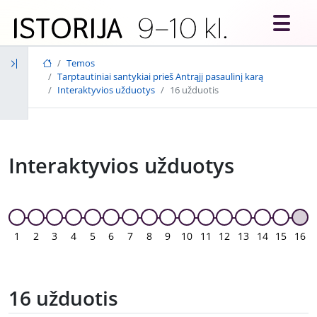
Skip to main content
Temos
Tarptautiniai santykiai prieš Antrąjį pasaulinį karą
Interaktyvios užduotys
16 užduotis
Interaktyvios užduotys
1
2
3
4
5
6
7
8
9
10
11
12
13
14
15
16
16 užduotis