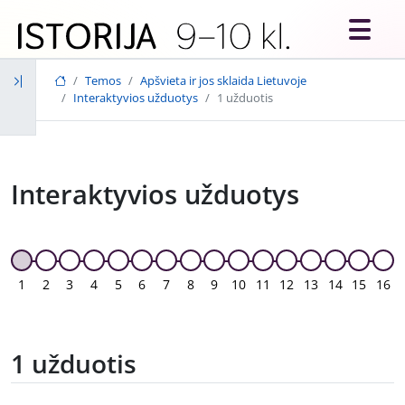
Skip to main content
Temos
Apšvieta ir jos sklaida Lietuvoje
Interaktyvios užduotys
1 užduotis
Interaktyvios užduotys
1
2
3
4
5
6
7
8
9
10
11
12
13
14
15
16
1 užduotis