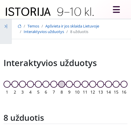
Skip to main content
Temos
Apšvieta ir jos sklaida Lietuvoje
Interaktyvios užduotys
8 užduotis
Interaktyvios užduotys
1
2
3
4
5
6
7
8
9
10
11
12
13
14
15
16
8 užduotis