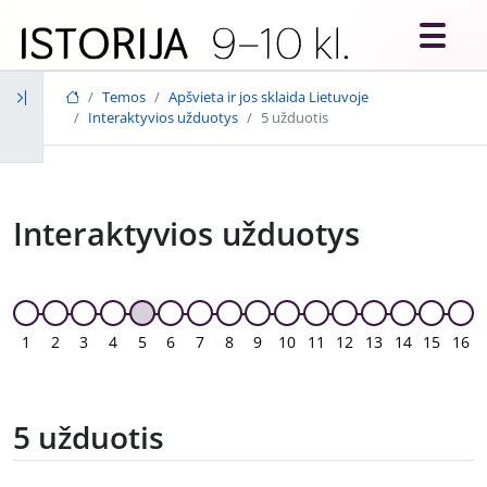
Skip to main content
Temos
Apšvieta ir jos sklaida Lietuvoje
Interaktyvios užduotys
5 užduotis
Interaktyvios užduotys
1
2
3
4
5
6
7
8
9
10
11
12
13
14
15
16
5 užduotis