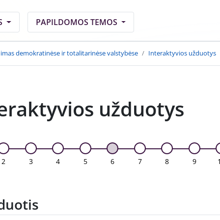
S
PAPILDOMOS TEMOS
mas demokratinėse ir totalitarinėse valstybėse
Interaktyvios užduotys
eraktyvios užduotys
2
3
4
5
6
7
8
9
duotis