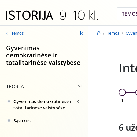
Skip to main content
TEMO
Temos
Gyveni
Temos
Gyvenimas
demokratinėse ir
totalitarinėse valstybėse
Int
TEORIJA
1
Gyvenimas demokratinėse ir
totalitarinėse valstybėse
Sąvokos
6 už