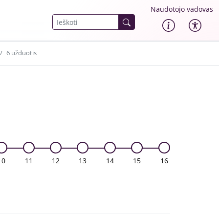
Naudotojo vadovas
6 užduotis
10
11
12
13
14
15
16