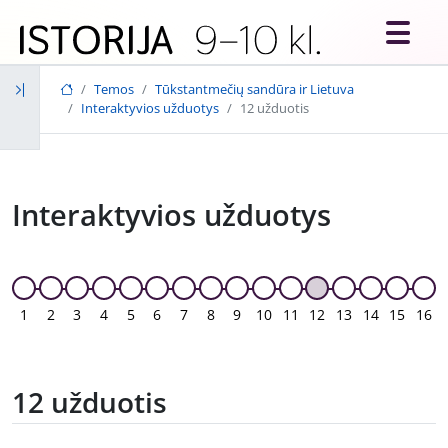
Skip to main content
Temos
Tūkstantmečių sandūra ir Lietuva
Interaktyvios užduotys
12 užduotis
Interaktyvios užduotys
1
2
3
4
5
6
7
8
9
10
11
12
13
14
15
16
12 užduotis