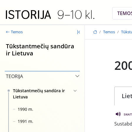
Skip to main content
TEMO
Temos
Tūkst
Temos
Tūkstantmečių sandūra
ir Lietuva
20
TEORIJA
Tūkstantmečių sandūra ir
Lie
Lietuva
1990 m.
SKAIT
1991 m.
Sustabd