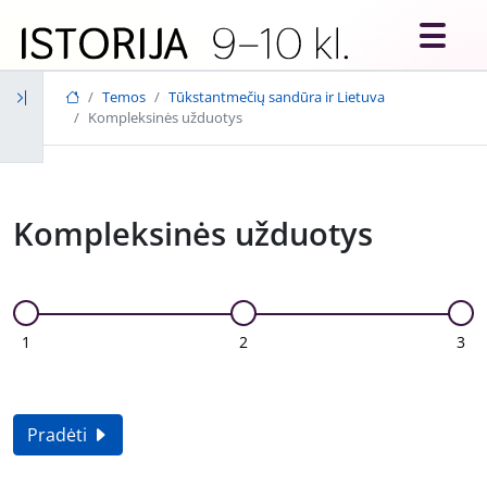
Skip to main content
Temos
Tūkstantmečių sandūra ir Lietuva
Kompleksinės užduotys
Kompleksinės užduotys
1
2
3
Pradėti