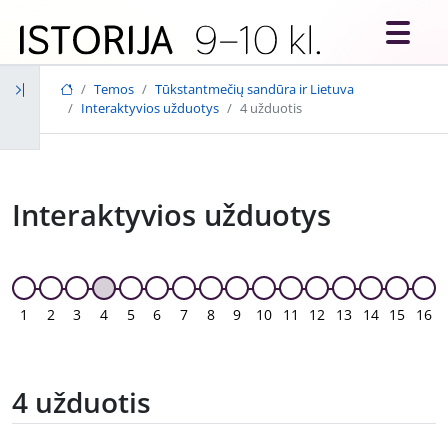
Skip to main content
Temos
Tūkstantmečių sandūra ir Lietuva
Interaktyvios užduotys
4 užduotis
Interaktyvios užduotys
1
2
3
4
5
6
7
8
9
10
11
12
13
14
15
16
4 užduotis