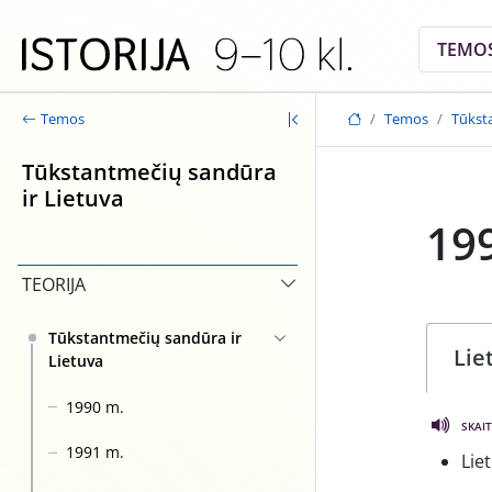
Skip to main content
TEMO
Temos
Tūkst
Temos
Tūkstantmečių sandūra
ir Lietuva
19
TEORIJA
Tūkstantmečių sandūra ir
Lie
Lietuva
1990 m.
SKAIT
1991 m.
Lie