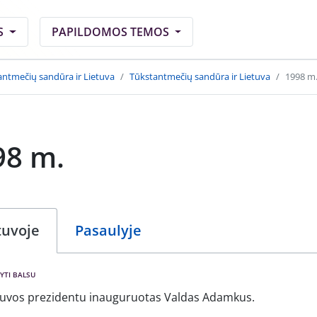
S
PAPILDOMOS TEMOS
antmečių sandūra ir Lietuva
Tūkstantmečių sandūra ir Lietuva
1998 m
98 m.
tuvoje
Pasaulyje
YTI BALSU
tuvos prezidentu inauguruotas Valdas Adamkus.