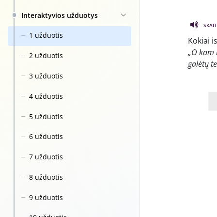
Interaktyvios užduotys
SKAIT
1 užduotis
Kokiai i
„O kam iš
2 užduotis
galėtų t
3 užduotis
4 užduotis
5 užduotis
6 užduotis
7 užduotis
8 užduotis
9 užduotis