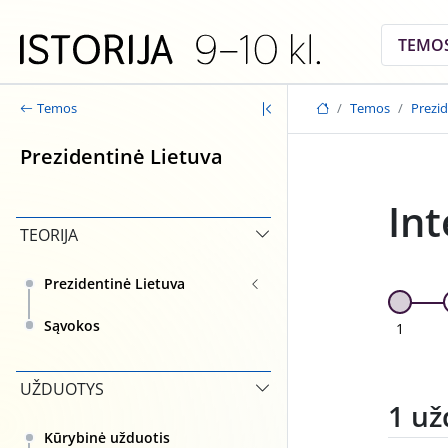
Skip to main content
TEMO
Temos
Prezid
Temos
Prezidentinė Lietuva
Int
TEORIJA
Prezidentinė Lietuva
Sąvokos
1
UŽDUOTYS
1 už
Kūrybinė užduotis