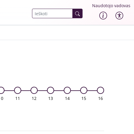
Naudotojo vadovas
10
11
12
13
14
15
16