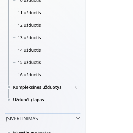
10 užduotis
11 užduotis
12 užduotis
13 užduotis
14 užduotis
15 užduotis
16 užduotis
Kompleksinės užduotys
Užduočių lapas
ĮSIVERTINIMAS
Įsivertinimo testas