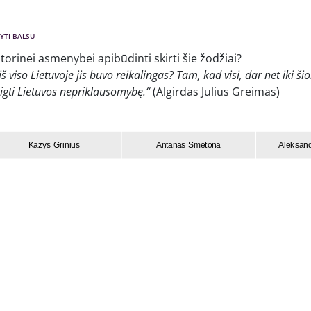
YTI BALSU
storinei asmenybei apibūdinti skirti šie žodžiai?
 viso Lietuvoje jis buvo reikalingas? Tam, kad visi, dar net iki šiol
eigti Lietuvos nepriklausomybę.“
(Algirdas Julius Greimas)