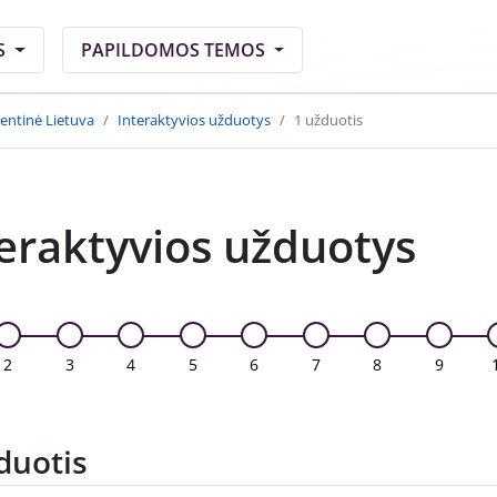
S
PAPILDOMOS TEMOS
entinė Lietuva
Interaktyvios užduotys
1 užduotis
eraktyvios užduotys
2
3
4
5
6
7
8
9
duotis