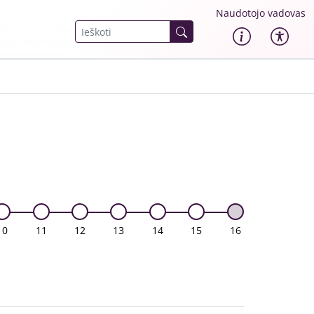
Naudotojo vadovas
10
11
12
13
14
15
16