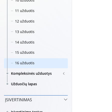
10 užduotis
11 užduotis
12 užduotis
13 užduotis
14 užduotis
15 užduotis
16 užduotis
Kompleksinės užduotys
Užduočių lapas
ĮSIVERTINIMAS
Įsivertinimo testas