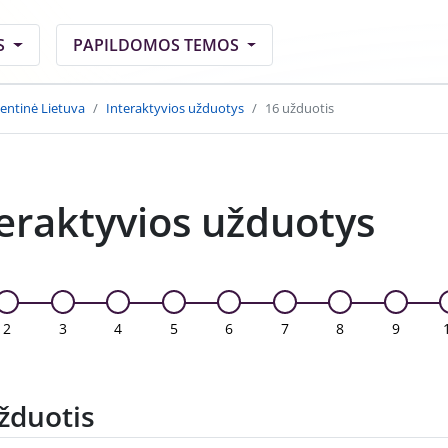
S
PAPILDOMOS TEMOS
entinė Lietuva
Interaktyvios užduotys
16 užduotis
eraktyvios užduotys
2
3
4
5
6
7
8
9
žduotis