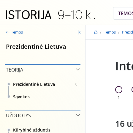
Skip to main content
TEMO
Temos
Prezid
Temos
Prezidentinė Lietuva
Int
TEORIJA
Prezidentinė Lietuva
Sąvokos
1
UŽDUOTYS
16 u
Kūrybinė užduotis