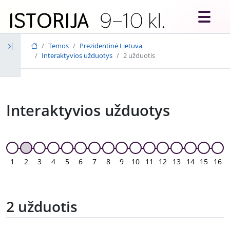
Skip to main content
Temos
Prezidentinė Lietuva
Interaktyvios užduotys
2 užduotis
Interaktyvios užduotys
1
2
3
4
5
6
7
8
9
10
11
12
13
14
15
16
2 užduotis