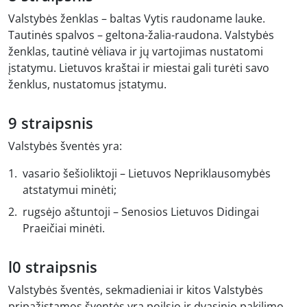
Valstybės ženklas – baltas Vytis raudoname lauke.
Tautinės spalvos – geltona-žalia-raudona. Valstybės
ženklas, tautinė vėliava ir jų vartojimas nustatomi
įstatymu. Lietuvos kraštai ir miestai gali turėti savo
ženklus, nustatomus įstatymu.
9 straipsnis
Valstybės šventės yra:
vasario šešioliktoji – Lietuvos Nepriklausomybės
atstatymui minėti;
rugsėjo aštuntoji – Senosios Lietuvos Didingai
Praeičiai minėti.
l0 straipsnis
Valstybės šventės, sekmadieniai ir kitos Valstybės
pripažįstamos šventės yra poilsio ir dvasinio pakilimo