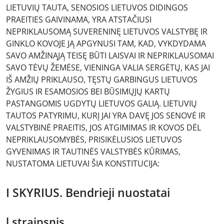
LIETUVIŲ TAUTA, SENOSIOS LIETUVOS DIDINGOS
PRAEITIES GAIVINAMA, YRA ATSTAČIUSI
NEPRIKLAUSOMĄ SUVERENINĘ LIETUVOS VALSTYBĘ IR
GINKLO KOVOJE JĄ APGYNUSI TAM, KAD, VYKDYDAMA
SAVO AMŽINĄJĄ TEISĘ BŪTI LAISVAI IR NEPRIKLAUSOMAI
SAVO TĖVŲ ŽEMĖSE, VIENINGA VALIA SERGĖTŲ, KAS JAI
IŠ AMŽIŲ PRIKLAUSO, TĘSTŲ GARBINGUS LIETUVOS
ŽYGIUS IR ESAMOSIOS BEI BŪSIMŲJŲ KARTŲ
PASTANGOMIS UGDYTŲ LIETUVOS GALIĄ. LIETUVIŲ
TAUTOS PATYRIMU, KURĮ JAI YRA DAVĘ JOS SENOVĖ IR
VALSTYBINĖ PRAEITIS, JOS ATGIMIMAS IR KOVOS DĖL
NEPRIKLAUSOMYBĖS, PRISIKĖLUSIOS LIETUVOS
GYVENIMAS IR TAUTINĖS VALSTYBĖS KŪRIMAS,
NUSTATOMA LIETUVAI ŠIA KONSTITUCIJA:
I SKYRIUS. Bendrieji nuostatai
l straipsnis