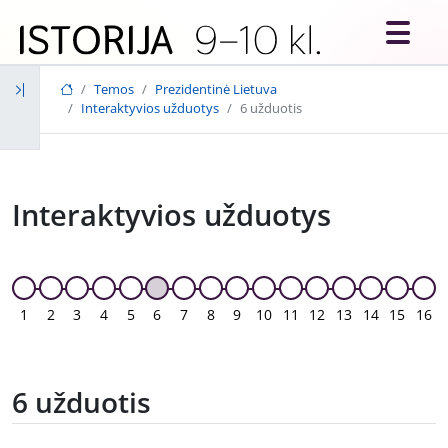
Skip to main content
Temos
Prezidentinė Lietuva
Interaktyvios užduotys
6 užduotis
Interaktyvios užduotys
1
2
3
4
5
6
7
8
9
10
11
12
13
14
15
16
6 užduotis