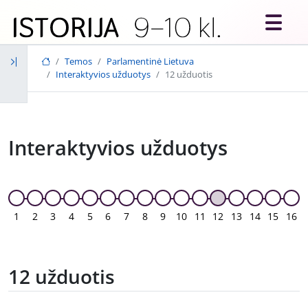
Skip to main content
Temos
Parlamentinė Lietuva
Interaktyvios užduotys
12 užduotis
Interaktyvios užduotys
1
2
3
4
5
6
7
8
9
10
11
12
13
14
15
16
12 užduotis