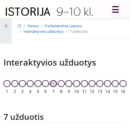
Skip to main content
Temos
Parlamentinė Lietuva
Interaktyvios užduotys
7 užduotis
Interaktyvios užduotys
1
2
3
4
5
6
7
8
9
10
11
12
13
14
15
16
7 užduotis