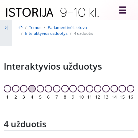
Skip to main content
Temos
Parlamentinė Lietuva
Interaktyvios užduotys
4 užduotis
Interaktyvios užduotys
1
2
3
4
5
6
7
8
9
10
11
12
13
14
15
16
4 užduotis