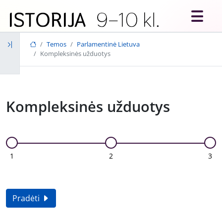
Skip to main content
Temos
Parlamentinė Lietuva
Kompleksinės užduotys
Kompleksinės užduotys
1
2
3
Pradėti