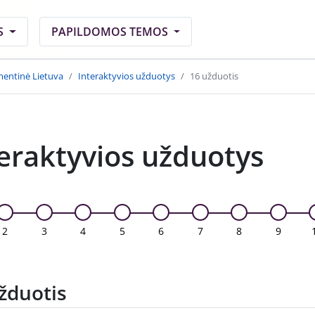
S
PAPILDOMOS TEMOS
mentinė Lietuva
Interaktyvios užduotys
16 užduotis
eraktyvios užduotys
2
3
4
5
6
7
8
9
žduotis