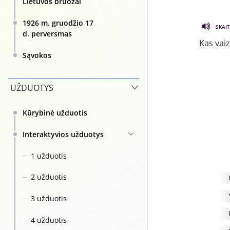
Lietuvos bruožai
1926 m. gruodžio 17
SKAIT
d. perversmas
Kas vai
Sąvokos
UŽDUOTYS
Kūrybinė užduotis
Interaktyvios užduotys
1 užduotis
2 užduotis
3 užduotis
4 užduotis