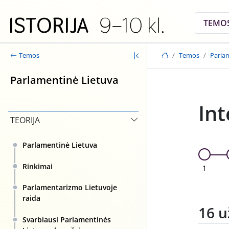
Skip to main content
TEMO
Temos
Parla
Temos
Parlamentinė Lietuva
Int
TEORIJA
Parlamentinė Lietuva
Rinkimai
1
Parlamentarizmo Lietuvoje
raida
16 u
Svarbiausi Parlamentinės