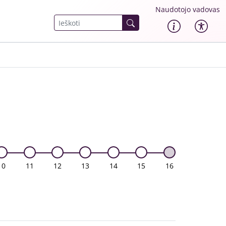
Naudotojo vadovas
10
11
12
13
14
15
16