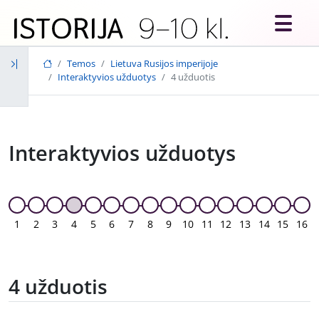
Skip to main content
Temos
Lietuva Rusijos imperijoje
Interaktyvios užduotys
4 užduotis
Interaktyvios užduotys
1
2
3
4
5
6
7
8
9
10
11
12
13
14
15
16
4 užduotis