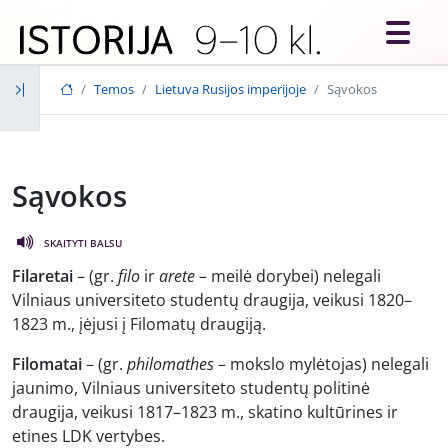
Skip to main content
Temos
Lietuva Rusijos imperijoje
Sąvokos
Sąvokos
SKAITYTI BALSU
Filaretai
– (gr.
filo
ir
arete
– meilė dorybei) nelegali
Vilniaus universiteto studentų draugija, veikusi 1820–
1823 m., įėjusi į Filomatų draugiją.
Filomatai
– (gr.
philomathes
– mokslo mylėtojas) nelegali
jaunimo, Vilniaus universiteto studentų politinė
draugija, veikusi 1817–1823 m., skatino kultūrines ir
etines LDK vertybes.