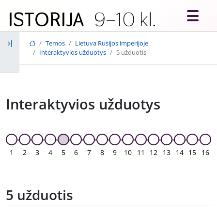
Skip to main content
Temos
Lietuva Rusijos imperijoje
Interaktyvios užduotys
5 užduotis
Interaktyvios užduotys
1
2
3
4
5
6
7
8
9
10
11
12
13
14
15
16
5 užduotis