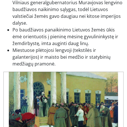
Vilniaus generalgubernatorius Muravjovas lengvino
baudžiavos naikinimo sąlygas, todėl Lietuvos
valstiečiai žemės gavo daugiau nei kitose imperijos
dalyse.
Po baudžiavos panaikinimo Lietuvos žemės ūkis
ėmė orientuotis į pieninę mėsinę gyvulininkystę ir
žemdirbystę, imta auginti daug linų.
Miestuose plėtojosi lengvoji (tekstilės ir
galanterijos) ir maisto bei medžio ir statybinių
medžiagų pramonė.