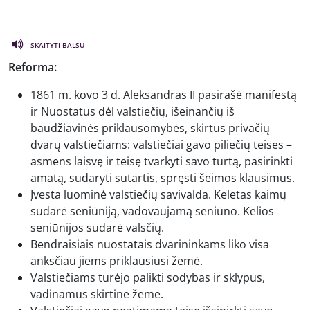
SKAITYTI BALSU
Reforma:
1861 m. kovo 3 d. Aleksandras II pasirašė manifestą
ir Nuostatus dėl valstiečių, išeinančių iš
baudžiavinės priklausomybės, skirtus privačių
dvarų valstiečiams: valstiečiai gavo piliečių teises –
asmens laisvę ir teisę tvarkyti savo turtą, pasirinkti
amatą, sudaryti sutartis, spręsti šeimos klausimus.
Įvesta luominė valstiečių savivalda. Keletas kaimų
sudarė seniūniją, vadovaujamą seniūno. Kelios
seniūnijos sudarė valsčių.
Bendraisiais nuostatais dvarininkams liko visa
anksčiau jiems priklausiusi žemė.
Valstiečiams turėjo palikti sodybas ir sklypus,
vadinamus skirtine žeme.