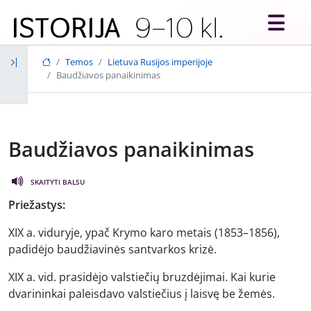
Skip to main content
Temos
Lietuva Rusijos imperijoje
Baudžiavos panaikinimas
Baudžiavos panaikinimas
SKAITYTI BALSU
Priežastys:
XIX a. viduryje, ypač Krymo karo metais (1853–1856),
padidėjo baudžiavinės santvarkos krizė.
XIX a. vid. prasidėjo valstiečių bruzdėjimai. Kai kurie
dvarininkai paleisdavo valstiečius į laisvę be žemės.