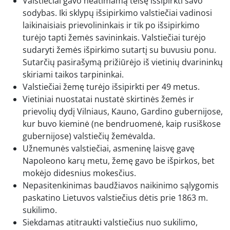
Valstiečiai gavo neatimamą teisę išsipirkti savo
sodybas. Iki sklypų išsipirkimo valstiečiai vadinosi
laikinaisiais prievolininkais ir tik po išsipirkimo
turėjo tapti žemės savininkais. Valstiečiai turėjo
sudaryti žemės išpirkimo sutartį su buvusiu ponu.
Sutarčių pasirašymą prižiūrėjo iš vietinių dvarininkų
skiriami taikos tarpininkai.
Valstiečiai žemę turėjo išsipirkti per 49 metus.
Vietiniai nuostatai nustatė skirtinės žemės ir
prievolių dydį Vilniaus, Kauno, Gardino gubernijose,
kur buvo kieminė (ne bendruomenė, kaip rusiškose
gubernijose) valstiečių žemėvalda.
Užnemunės valstiečiai, asmeninę laisvę gavę
Napoleono karų metu, žemę gavo be išpirkos, bet
mokėjo didesnius mokesčius.
Nepasitenkinimas baudžiavos naikinimo sąlygomis
paskatino Lietuvos valstiečius dėtis prie 1863 m.
sukilimo.
Siekdamas atitraukti valstiečius nuo sukilimo,