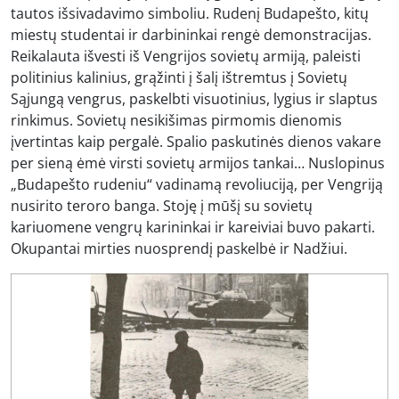
tautos išsivadavimo simboliu. Rudenį Budapešto, kitų
miestų studentai ir darbininkai rengė demonstracijas.
Reikalauta išvesti iš Vengrijos sovietų armiją, paleisti
politinius kalinius, grąžinti į šalį ištremtus į Sovietų
Sąjungą vengrus, paskelbti visuotinius, lygius ir slaptus
rinkimus. Sovietų nesikišimas pirmomis dienomis
įvertintas kaip pergalė. Spalio paskutinės dienos vakare
per sieną ėmė virsti sovietų armijos tankai… Nuslopinus
„Budapešto rudeniu“ vadinamą revoliuciją, per Vengriją
nusirito teroro banga. Stoję į mūšį su sovietų
kariuomene vengrų karininkai ir kareiviai buvo pakarti.
Okupantai mirties nuosprendį paskelbė ir Nadžiui.