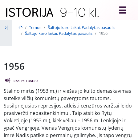
Skip to main content
Temos
Šaltojo karo laikai. Padalytas pasaulis
Šaltojo karo laikai. Padalytas pasaulis
1956
1956
SKAITYTI BALSU
Stalino mirtis (1953 m.) ir viešas jo kulto demaskavimas
suteikė vilčių komunistų pavergtoms tautoms.
Susilpnėjusios represijos, atleisti cenzūros varžtai leido
prasiveržti nepasitenkinimui. Taip atsitiko Rytų
Vokietijoje (1953 m.), kiek vėliau – 1956 m. Lenkijoje ir
ypač Vengrijoje. Vienas Vengrijos komunistų lyderių
Imrė Nadis patikėjo permainų galimybe. Jis tapo vengrų