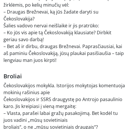
žirklėmis, po kelių minučių vėl:
– Draugas Brežnevai, ką jūs žadate daryti su
Čekoslovakija?
Šalies vadovo nervai neišlaikė ir jis pratrūko:
– Ko jūs vis apie tą Čekoslovakiją klausiate? Dirbkit
geriau savo darbą!
– Bet aš ir dirbu, draugas Brežnevai. Paprasčiausiai, kai
aš paminiu Čekoslovakiją, jūsų plaukai pasišiaušia – taip
lengviau man juos kirpti!
Broliai
Čekoslovakijos mokykla. Istorijos mokytojas komentuoja
mokinių rašinius apie
Čekoslovakijos ir SSRS draugystę po Antrojo pasaulinio
karo. Jis kreipiasi į vieną mergaitę:
– Vlasta, parašei labai gražų pasakojimą. Bet kodėl tu
juos vadini „mūsų sovietiniais
broliais“, o ne „mūsų sovietiniais draugais“?