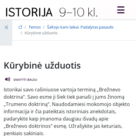
Skip to main content
Temos
Šaltojo karo laikai. Padalytas pasaulis
Kūrybinė užduotis
Kūrybinė užduotis
SKAITYTI BALSU
Istorikai savo rašiniuose vartoja terminą „Brežnevo
doktrina“. Savo esme ji šiek tiek panaši į jums žinomą
„Trumeno doktriną“. Naudodamiesi mokomojo objekto
informacija ir čia pateiktais istoriniais anekdotais,
padarykite kaip įmanoma daugiau išvadų apie
„Brežnevo doktrinos“ esmę. Užrašykite jas keturiais,
penkiais sakiniais.