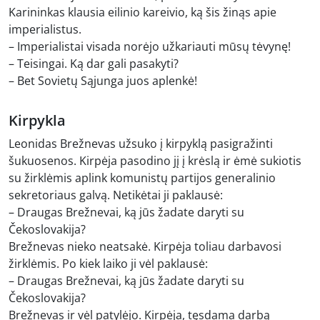
Karininkas klausia eilinio kareivio, ką šis žinąs apie
imperialistus.
– Imperialistai visada norėjo užkariauti mūsų tėvynę!
– Teisingai. Ką dar gali pasakyti?
– Bet Sovietų Sąjunga juos aplenkė!
Kirpykla
Leonidas Brežnevas užsuko į kirpyklą pasigražinti
šukuosenos. Kirpėja pasodino jį į krėslą ir ėmė sukiotis
su žirklėmis aplink komunistų partijos generalinio
sekretoriaus galvą. Netikėtai ji paklausė:
– Draugas Brežnevai, ką jūs žadate daryti su
Čekoslovakija?
Brežnevas nieko neatsakė. Kirpėja toliau darbavosi
žirklėmis. Po kiek laiko ji vėl paklausė:
– Draugas Brežnevai, ką jūs žadate daryti su
Čekoslovakija?
Brežnevas ir vėl patylėjo. Kirpėja, tęsdama darbą