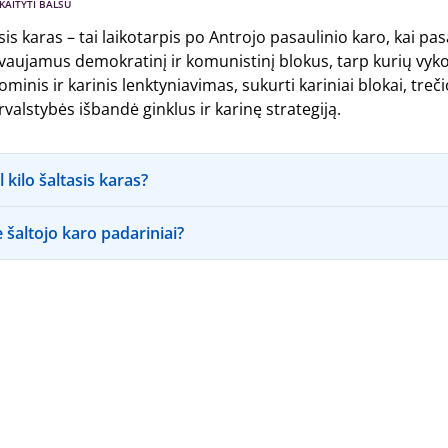
KAITYTI BALSU
sis karas – tai laikotarpis po Antrojo pasaulinio karo, kai pas
aujamus demokratinį ir komunistinį blokus, tarp kurių vyk
minis ir karinis lenktyniavimas, sukurti kariniai blokai, treči
valstybės išbandė ginklus ir karinę strategiją.
 kilo šaltasis karas?
 šaltojo karo padariniai?