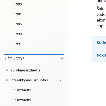
S
1980
Šalta
1981
vadov
ekono
1985
super
1990
Kodėl
1991
Kokie
UŽDUOTYS
Kūrybinė užduotis
Interaktyvios užduotys
1 užduotis
2 užduotis