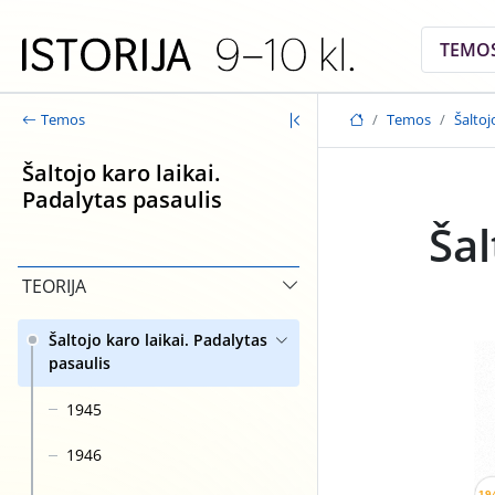
Skip to main content
TEMO
Temos
Šaltoj
Temos
Šaltojo karo laikai.
Padalytas pasaulis
Šal
TEORIJA
Šaltojo karo laikai. Padalytas
pasaulis
1945
1946