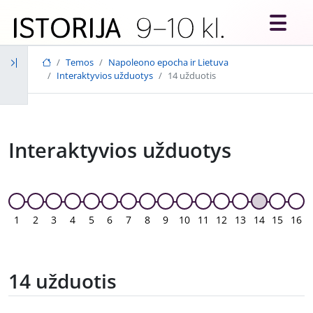
Skip to main content
Temos
Napoleono epocha ir Lietuva
Interaktyvios užduotys
14 užduotis
Interaktyvios užduotys
1
2
3
4
5
6
7
8
9
10
11
12
13
14
15
16
14 užduotis