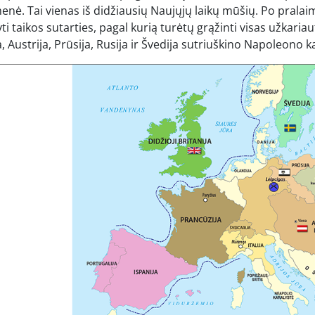
enė. Tai vienas iš didžiausių Naujųjų laikų mūšių. Po prala
ti taikos sutarties, pagal kurią turėtų grąžinti visas užkariau
a, Austrija, Prūsija, Rusija ir Švedija sutriuškino Napoleono
Ankstesnė nuotrauka