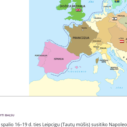
YTI BALSU
spalio 16–19 d. ties Leipcigu (Tautų mūšis) susitiko Napoleon