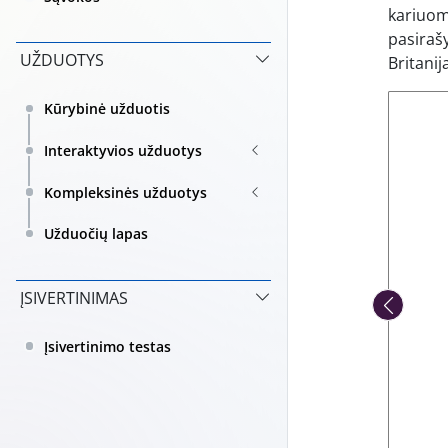
kariuom
pasirašy
UŽDUOTYS
Britanij
Kūrybinė užduotis
Interaktyvios užduotys
Kompleksinės užduotys
Užduočių lapas
ĮSIVERTINIMAS
Įsivertinimo testas