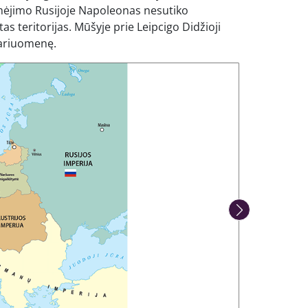
imėjimo Rusijoje Napoleonas nesutiko
tas teritorijas. Mūšyje prie Leipcigo Didžioji
 kariuomenę.
Kita nuotrauka