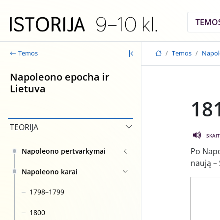
Skip to main content
TEMO
Temos
Napol
Temos
Napoleono epocha ir
Lietuva
18
TEORIJA
SKAIT
Po Napol
Napoleono pertvarkymai
naują – 
Napoleono karai
1798–1799
1800