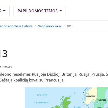
S
PAPILDOMOS TEMOS
eono epocha ir Lietuva
Napoleono karai
1813
13
YTI BALSU
eono nesėkmės Rusijoje Didžioji Britanija, Rusija, Prūsija, Š
Šeštąją koaliciją kovai su Prancūzija.